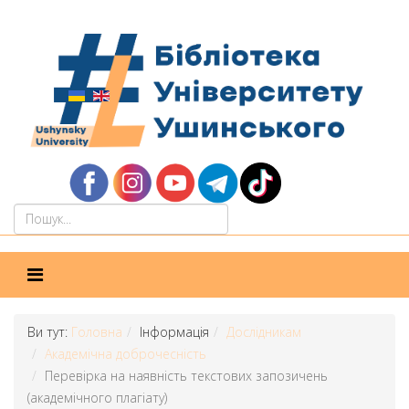
Ви тут:
Головна
Інформація
Дослідникам
Академічна доброчесність
Перевірка на наявність текстових запозичень
(академічного плагіату)