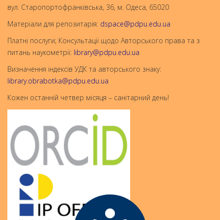
вул. Старопортофранківська, 36, м. Одеса, 65020
Матеріали для репозитарія:
dspace@pdpu.edu.ua
Платні послуги; Консультації щодо Авторського права та з
питань наукометрії:
library@pdpu.edu.ua
Визначення індексів УДК та авторського знаку:
library.obrabotka@pdpu.edu.ua
Кожен останній четвер місяця – санітарний день!