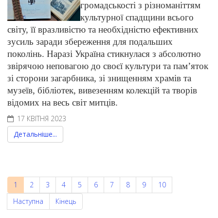
громадськості з різноманіттям
культурної спадщини всього
світу, її вразливістю та необхідністю ефективних
зусиль заради збереження для подальших
поколінь. Наразі Україна стикнулася з абсолютно
звірячою неповагою до своєї культури та пам’яток
зі сторони загарбника, зі знищенням храмів та
музеїв, бібліотек, вивезенням колекцій та творів
відомих на весь світ митців.
17 КВІТНЯ 2023
Детальніше...
1
2
3
4
5
6
7
8
9
10
Наступна
Кінець