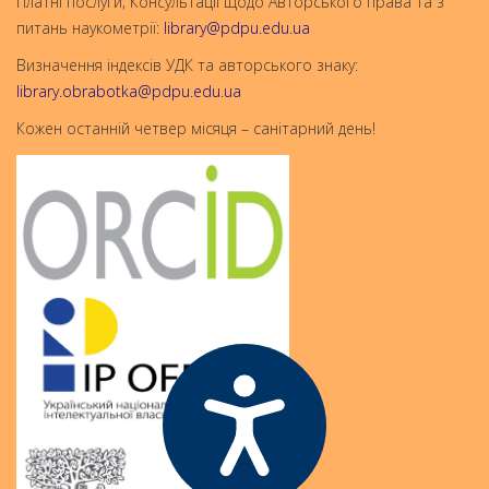
Платні послуги; Консультації щодо Авторського права та з
питань наукометрії:
library@pdpu.edu.ua
Визначення індексів УДК та авторського знаку:
library.obrabotka@pdpu.edu.ua
Кожен останній четвер місяця – санітарний день!