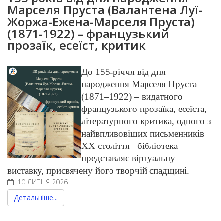
Марселя Пруста (Валантена Луї-
Жоржа-Ежена-Марселя Пруста)
(1871-1922) – французький
прозаїк, есеїст, критик
До 155-річчя від дня
народження Марселя Пруста
(1871–1922) – видатного
французького прозаїка, есеїста,
літературного критика, одного з
найвпливовіших письменників
ХХ століття –бібліотека
представляє віртуальну
виставку, присвячену його творчій спадщині.
10 ЛИПНЯ 2026
Детальніше...