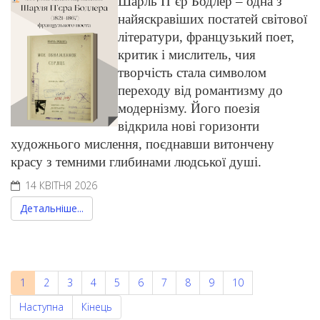
Шарль П’єр Бодлер – одна з
найяскравіших постатей світової
літератури, французький поет,
критик і мислитель, чия
творчість стала символом
переходу від романтизму до
модернізму. Його поезія
відкрила нові горизонти
художнього мислення, поєднавши витончену
красу з темними глибинами людської душі.
14 КВІТНЯ 2026
Детальніше...
1
2
3
4
5
6
7
8
9
10
Наступна
Кінець