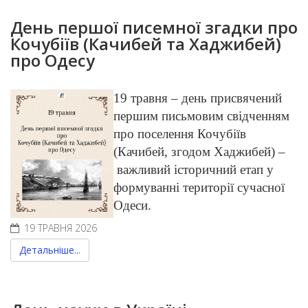
День першої писемної згадки про
Кочубіїв (Качибей та Хаджибей)
про Одесу
19 травня – день присвячений
першим письмовим свідченням
про поселення Кочубіїв
(Качибей, згодом Хаджибей) –
важливий історичний етап у
формуванні території сучасної
Одеси.
19 ТРАВНЯ 2026
Детальніше...