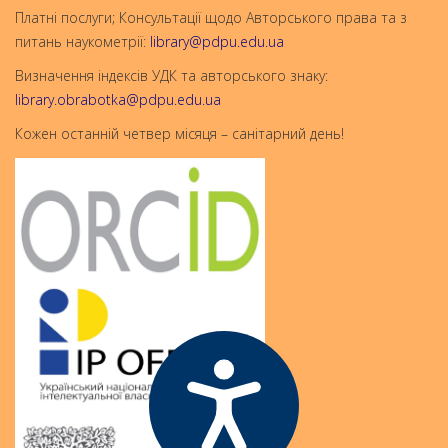
Платні послуги; Консультації щодо Авторського права та з
питань наукометрії:
library@pdpu.edu.ua
Визначення індексів УДК та авторського знаку:
library.obrabotka@pdpu.edu.ua
Кожен останній четвер місяця – санітарний день!