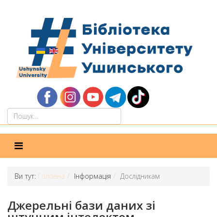
Ви тут:
Головна
Інформація
Дослідникам
Джерельні бази даних зі
штучним інтелектом