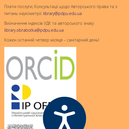
Платні послуги; Консультації щодо Авторського права та з
питань наукометрії:
library@pdpu.edu.ua
Визначення індексів УДК та авторського знаку:
library.obrabotka@pdpu.edu.ua
Кожен останній четвер місяця – санітарний день!