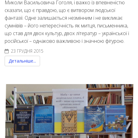
Миколи Васильовича Гоголя, і важко із впевненістю
сказати, що є правдою, що є витвором людської
фантазії. Одне залишається незмінним і не викликає
сумнівів – його непересічність як митця, письменника,
що став для двох культур, двох літератур – української і
російської – однаково важливою і значною фігурою.
23 ГРУДНЯ 2015
Детальніше...