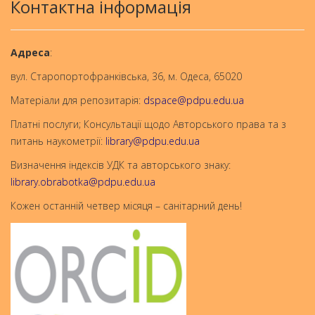
Контактна інформація
Aдреса
:
вул. Старопортофранківська, 36, м. Одеса, 65020
Матеріали для репозитарія:
dspace@pdpu.edu.ua
Платні послуги; Консультації щодо Авторського права та з
питань наукометрії:
library@pdpu.edu.ua
Визначення індексів УДК та авторського знаку:
library.obrabotka@pdpu.edu.ua
Кожен останній четвер місяця – санітарний день!