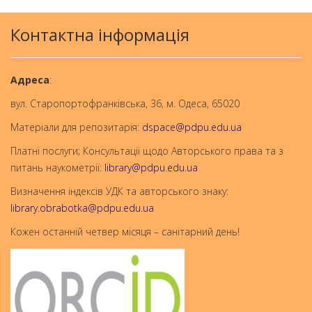
Контактна інформація
Aдреса
:
вул. Старопортофранківська, 36, м. Одеса, 65020
Матеріали для репозитарія:
dspace@pdpu.edu.ua
Платні послуги; Консультації щодо Авторського права та з
питань наукометрії:
library@pdpu.edu.ua
Визначення індексів УДК та авторського знаку:
library.obrabotka@pdpu.edu.ua
Кожен останній четвер місяця – санітарний день!