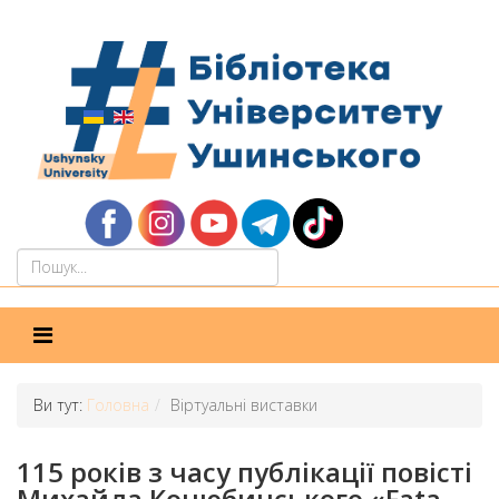
Ви тут:
Головна
Віртуальні виставки
115 років з часу публікації повісті
Михайла Коцюбинського «Fata