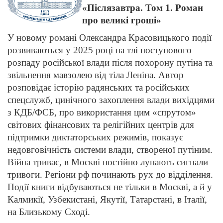
«Післязавтра. Том 1. Роман
про великі гроші»
У новому романі Олександра Красовицького події
розвиваються у 2025 році на тлі поступового
розпаду російської влади після похорону путіна та
звільнення мавзолею від тіла Леніна. Автор
розповідає історію радянських та російських
спецслужб, цинічного захоплення влади вихідцями
з КДБ/ФСБ, про використання цим «спрутом»
світових фінансових та релігійних центрів для
підтримки диктаторських режимів, показує
недовговічність системи влади, створеної путіним.
Війна триває, в Москві постійно лунають сигнали
тривоги. Регіони рф починають рух до відділення.
Події книги відбуваються не тільки в Москві, а й у
Калмикії, Узбекистані, Якутії, Татарстані, в Італії,
на Близькому Сході.