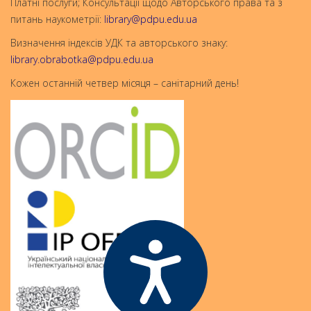
Платні послуги; Консультації щодо Авторського права та з
питань наукометрії:
library@pdpu.edu.ua
Визначення індексів УДК та авторського знаку:
library.obrabotka@pdpu.edu.ua
Кожен останній четвер місяця – санітарний день!