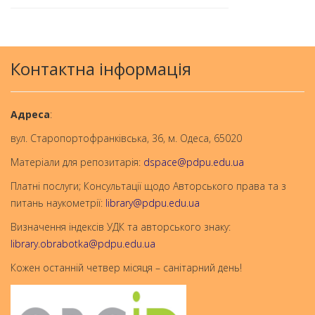
Контактна інформація
Aдреса
:
вул. Старопортофранківська, 36, м. Одеса, 65020
Матеріали для репозитарія:
dspace@pdpu.edu.ua
Платні послуги; Консультації щодо Авторського права та з
питань наукометрії:
library@pdpu.edu.ua
Визначення індексів УДК та авторського знаку:
library.obrabotka@pdpu.edu.ua
Кожен останній четвер місяця – санітарний день!