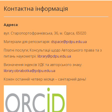
Контактна інформація
Aдреса
:
вул. Старопортофранківська, 36, м. Одеса, 65020
Матеріали для репозитарія:
dspace@pdpu.edu.ua
Платні послуги; Консультації щодо Авторського права та з
питань наукометрії:
library@pdpu.edu.ua
Визначення індексів УДК та авторського знаку:
library.obrabotka@pdpu.edu.ua
Кожен останній четвер місяця – санітарний день!