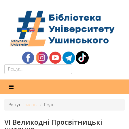
Ви тут:
Головна
Події
VI Великодні Просвітницькі
читання