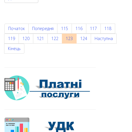
Початок
Попередня
115
116
117
118
119
120
121
122
123
124
Наступна
Кінець