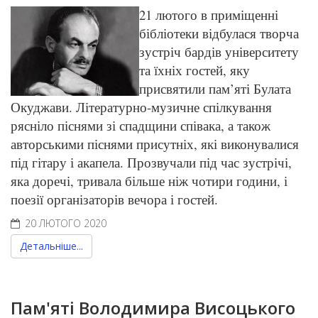
21 лютого в приміщенні
бібліотеки відбулася творча
зустріч бардів університету
та їхніх гостей, яку
присвятили пам’яті Булата
Окуджави. Літературно-музичне спілкування
рясніло піснями зі спадщини співака, а також
авторськими піснями присутніх, які виконувалися
під гітару і акапела. Прозвучали під час зустрічі,
яка доречі, тривала більше ніж чотири години, і
поезії організаторів вечора і гостей.
20 ЛЮТОГО 2020
Детальніше...
Пам'яті Володимира Висоцького