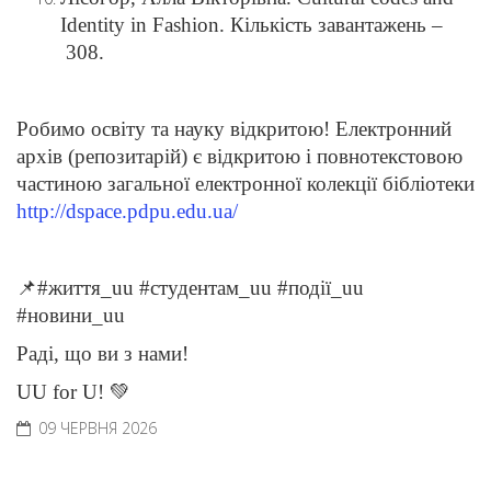
Іdentity in Fashion. Кількість завантажень –
308.
Робимо освіту та науку відкритою! Електронний
архів (репозитарій) є відкритою і повнотекстовою
частиною загальної електронної колекції бібліотеки
http://dspace.pdpu.edu.ua/
📌#життя_uu #студентам_uu #події_uu
#новини_uu
Раді, що ви з нами!
UU for U! 💚
09 ЧЕРВНЯ 2026