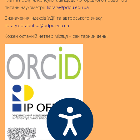
питань наукометрії:
library@pdpu.edu.ua
Визначення індексів УДК та авторського знаку:
library.obrabotka@pdpu.edu.ua
Кожен останній четвер місяця – санітарний день!