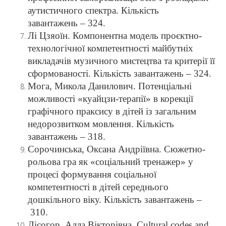
аутистичного спектра. Кількість
завантажень – 324.
Лі Цзяоїн. Компонентна модель проєктно-
технологічної компетентності майбутніх
викладачів музичного мистецтва та критерії її
сформованості. Кількість завантажень – 324.
Мога, Микола Данилович. Потенціальні
можливості «куайцзи-терапії» в корекції
графічного праксису в дітей із загальним
недорозвитком мовлення. Кількість
завантажень – 318.
Сорочинська, Оксана Андріївна. Сюжетно-
рольова гра як «соціальний тренажер» у
процесі формування соціальної
компетентності в дітей середнього
дошкільного віку. Кількість завантажень –
310.
Лісогор, Алла Вікторівна. Cultural codes and