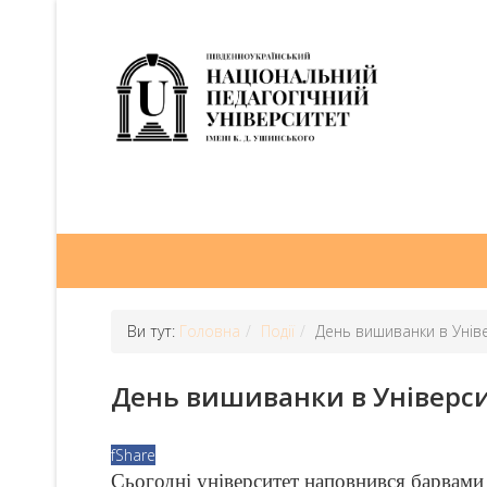
Ви тут:
Головна
Події
День вишиванки в Унів
День вишиванки в Універс
f
Share
Сьогодні університет наповнився барвами