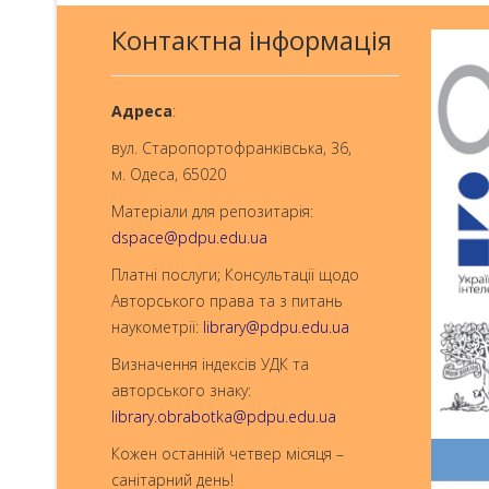
Контактна інформація
Aдреса
:
вул. Старопортофранківська, 36,
м. Одеса, 65020
Матеріали для репозитарія:
dspace@pdpu.edu.ua
Платні послуги; Консультації щодо
Авторського права та з питань
наукометрії:
library@pdpu.edu.ua
Визначення індексів УДК та
авторського знаку:
library.obrabotka@pdpu.edu.ua
Кожен останній четвер місяця –
санітарний день!