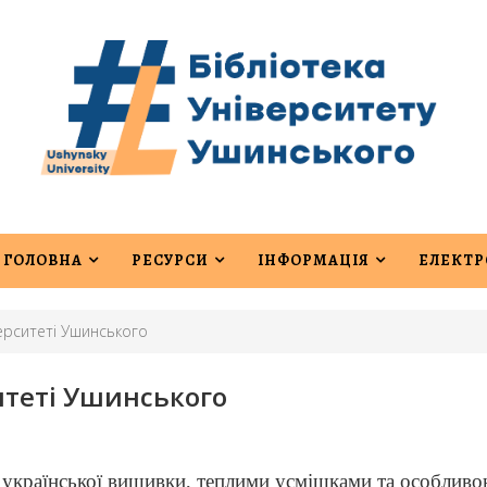
ГОЛОВНА
РЕСУРСИ
ІНФОРМАЦІЯ
ЕЛЕКТР
ерситеті Ушинського
итеті Ушинського
 української вишивки, теплими усмішками та особлив