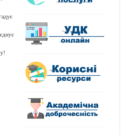
гадує
’єднує
у!