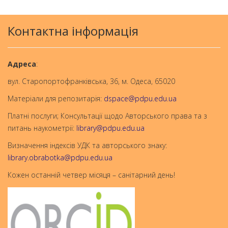
Контактна інформація
Aдреса
:
вул. Старопортофранківська, 36, м. Одеса, 65020
Матеріали для репозитарія:
dspace@pdpu.edu.ua
Платні послуги; Консультації щодо Авторського права та з
питань наукометрії:
library@pdpu.edu.ua
Визначення індексів УДК та авторського знаку:
library.obrabotka@pdpu.edu.ua
Кожен останній четвер місяця – санітарний день!