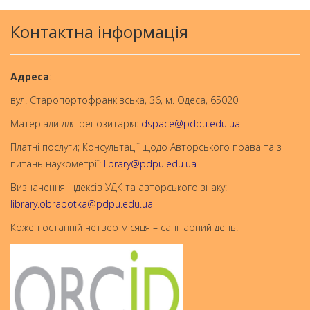
Контактна інформація
Aдреса
:
вул. Старопортофранківська, 36, м. Одеса, 65020
Матеріали для репозитарія:
dspace@pdpu.edu.ua
Платні послуги; Консультації щодо Авторського права та з
питань наукометрії:
library@pdpu.edu.ua
Визначення індексів УДК та авторського знаку:
library.obrabotka@pdpu.edu.ua
Кожен останній четвер місяця – санітарний день!