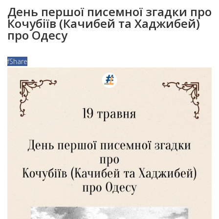
День першої писемної згадки про
Кочубіїв (Качибей та Хаджибей)
про Одесу
f
Share