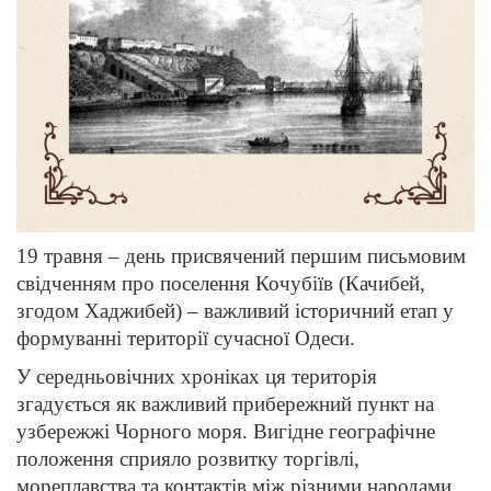
19 травня – день присвячений першим письмовим
свідченням про поселення Кочубіїв (Качибей,
згодом Хаджибей) – важливий історичний етап у
формуванні території сучасної Одеси.
У середньовічних хроніках ця територія
згадується як важливий прибережний пункт на
узбережжі Чорного моря. Вигідне географічне
положення сприяло розвитку торгівлі,
мореплавства та контактів між різними народами.