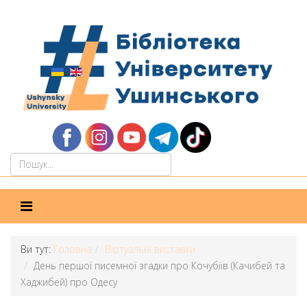
Ви тут:
Головна
Віртуальні виставки
День першої писемної згадки про Кочубіїв (Качибей та
Хаджибей) про Одесу