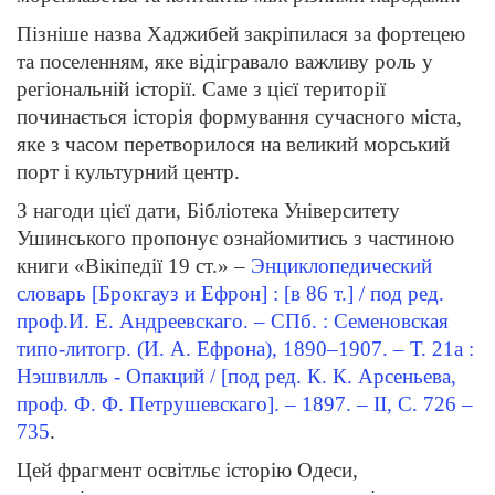
Пізніше назва Хаджибей закріпилася за фортецею
та поселенням, яке відігравало важливу роль у
регіональній історії. Саме з цієї території
починається історія формування сучасного міста,
яке з часом перетворилося на великий морський
порт і культурний центр.
З нагоди цієї дати, Бібліотека Університету
Ушинського пропонує ознайомитись з частиною
книги «Вікіпедії 19 ст.» –
Энциклопедический
словарь [Брокгауз и Ефрон] : [в 86 т.] / под ред.
проф.И. Е. Андреевскаго. – СПб. : Семеновская
типо-литогр. (И. А. Ефрона), 1890–1907. – Т. 21а :
Нэшвилль - Опакций / [под ред. К. К. Арсеньева,
проф. Ф. Ф. Петрушевскаго]. – 1897. – II, С. 726 –
735
.
Цей фрагмент освітльє історію Одеси,