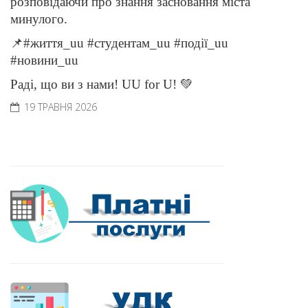
розповідаючи про знання засновання міста
минулого.
📌#життя_uu #студентам_uu #події_uu
#новини_uu
Раді, що ви з нами! UU for U! 💚
19 ТРАВНЯ 2026