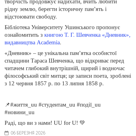
творчість продовжує надихати, вчить любити
рідну землю, берегти історичну пам’ять і
відстоювати свободу.
Бібліотека Університету Ушинського пропонує
ознайомитить з
книгою Т. Г. Шевченка «Дневник»,
видавництва Асаdemia
.
«Дневник» – це унікальна пам’ятка особистої
спадщини Тараса Шевченка, що відкриває перед
читачем глибокий внутрішній, щирий і водночас
філософський світ митця; це записи поета, зроблені
з 12 червня 1857 р. по 13 липня 1858 р.
📌#життя_uu #студентам_uu #події_uu
#новини_uu
Раді, що ви з нами! UU for U! 💚
06 БЕРЕЗНЯ 2026