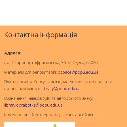
Контактна інформація
Aдреса
:
вул. Старопортофранківська, 36, м. Одеса, 65020
Матеріали для репозитарія:
dspace@pdpu.edu.ua
Платні послуги; Консультації щодо Авторського права та з
питань наукометрії:
library@pdpu.edu.ua
Визначення індексів УДК та авторського знаку:
library.obrabotka@pdpu.edu.ua
Кожен останній четвер місяця – санітарний день!