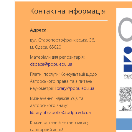
Контактна інформація
Aдреса
:
вул. Старопортофранківська, 36,
м. Одеса, 65020
Матеріали для репозитарія:
dspace@pdpu.edu.ua
Платні послуги; Консультації щодо
Авторського права та з питань
наукометрії:
library@pdpu.edu.ua
Визначення індексів УДК та
авторського знаку:
library.obrabotka@pdpu.edu.ua
Кожен останній четвер місяця –
санітарний день!