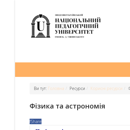
Ви тут:
Головна
Ресурси
Корисні ресурси
Фізика та астрономія
f
Share