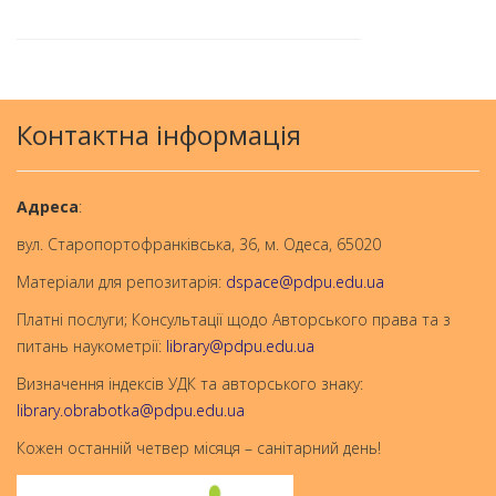
Контактна інформація
Aдреса
:
вул. Старопортофранківська, 36, м. Одеса, 65020
Матеріали для репозитарія:
dspace@pdpu.edu.ua
Платні послуги; Консультації щодо Авторського права та з
питань наукометрії:
library@pdpu.edu.ua
Визначення індексів УДК та авторського знаку:
library.obrabotka@pdpu.edu.ua
Кожен останній четвер місяця – санітарний день!