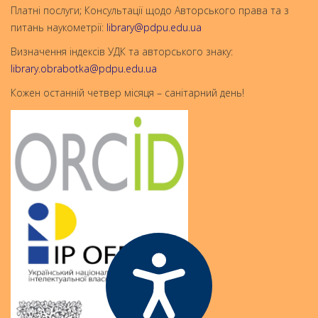
Платні послуги; Консультації щодо Авторського права та з
питань наукометрії:
library@pdpu.edu.ua
Визначення індексів УДК та авторського знаку:
library.obrabotka@pdpu.edu.ua
Кожен останній четвер місяця – санітарний день!